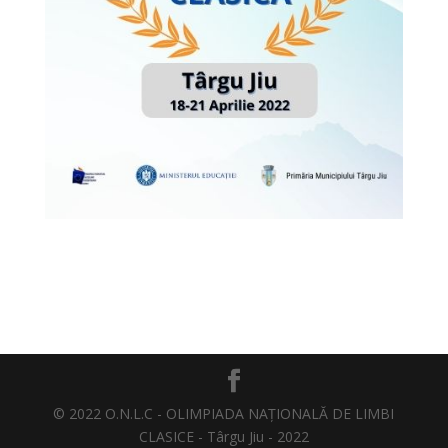
© 2022 O.N.L.C - OLIMPIADA NAȚIONALĂ DE LIMBI
CLASICE - Târgu Jiu - 2022