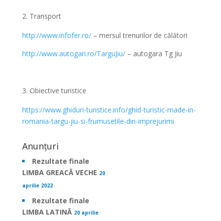
Transport
http://www.infofer.ro/
– mersul trenurilor de călători
http://www.autogari.ro/TarguJiu/
– autogara Tg Jiu
Obiective turistice
https://www.ghiduri-turistice.info/ghid-turistic-made-in-
romania-targu-jiu-si-frumusetile-din-imprejurimi
Anunțuri
Rezultate finale
LIMBA GREACĂ VECHE
20
aprilie 2022
Rezultate finale
LIMBA LATINĂ
20 aprilie